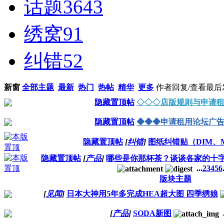
话题
3643
绣窝
91
纠错
52
新窗
全部主题
最新
热门
热帖
精华
更多
作者
回复/查看
最后
隐藏置顶帖
◇◇◇店版规则与申请
隐藏置顶帖
◆◆◆申请租用论坛广
隐藏置顶帖
[
纠错
]
图纸纠错贴（DIM、
隐藏置顶帖
[
产品
]
哪些是你那杯茶？谈谈各家的十字
...
2
3
4
5
6
版块主题
[
见闻
]
日本大神用5年多完成HEA超大图 四季绣娘
[
产品
]
SODA新图
.