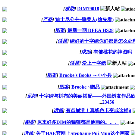
[
求助
]
DIM79018
[
产品
]
迪士尼公主~睡美人(搶先看)
[
图案
]
最新一期 DFEA HS28
[
话题
]
绣好的十字绣你们都是怎么处
[
求助
]
有催桃花的神图吗
[
话题
]
爱上十字绣
[
图案
]
Brooke's Books ～小小兵
[
图案
]
Brooke ~贈品
[
见闻
]
十字绣与拼布的美丽搭配——外国绣友作品
...
2
3
4
5
6
[
话题
]
有点崩溃！真线色卡变成这样jt
[
图案
]
原来好多DIM的猫猫都是他画的。。。
[
话题
]
关于HAE官网上Stephanie Pui-Mun这个画家