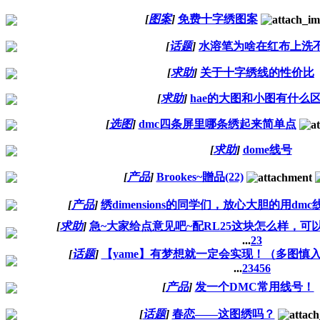
[
图案
]
免费十字绣图案
[
话题
]
水溶笔为啥在红布上洗
[
求助
]
关于十字绣线的性价比
[
求助
]
hae的大图和小图有什么
[
选图
]
dmc四条屏里哪条绣起来简单点
[
求助
]
dome线号
[
产品
]
Brookes~贈品(22)
[
产品
]
绣dimensions的同学们，放心大胆的用dmc
[
求助
]
急~大家给点意见吧~配RL25这块怎么样，可以用
...
2
3
[
话题
]
【yame】有梦想就一定会实现！（多图慎入
...
2
3
4
5
6
[
产品
]
发一个DMC常用线号！
[
话题
]
春恋——这图绣吗？