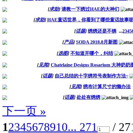
[
求助
]
请教一下绣过HAE的大神们
[
求助
]
HAE童话世界，你看到了哪些童话故事
[
话题
]
绣绣还是不锈
...
2
3
4
5
[
产品
]
SODA 2018.8月新图
[
选图
]
不知道开哪个，纠结
[
见闻
]
Chatelaine Designs Rosarium 大神奶奶
[
话题
]
自己总结的十字绣符号表制作方法~
[
见闻
]
绣布计算尺寸的懒办法
[
话题
]
处处有绣绣
下一页 »
1
2
3
4
5
6
7
8
9
10
... 271
/ 2