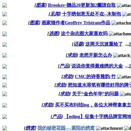
[
图案
]
Brookes~贈品20更新加2圖請自取
[
见闻
]
十字绣创意无处不在--木制包
[
图案
]
画家猫作者Geoffrey Tristram作品
[
选图
]
这个杂志图大家喜欢吗
[
话题
]
这两天沉迷重绘了
...
2
[
求助
]
老想开新怎么办
[
产品
]
说说你觉得最难绣的大金
...
2
[
求助
]
CMC的诗香雅韵-竹
[
求助
]
想知道水溶笔有哪些好用的牌
[
求助
]
关于“金色年华”的问题
[
求助
]
买不买布纠结ing，各位大神帮拿拿
[
产品
]
【nding】征集十字绣品牌官网地
[
绣窝
]
我的秘密花园----紫陌的绣窝