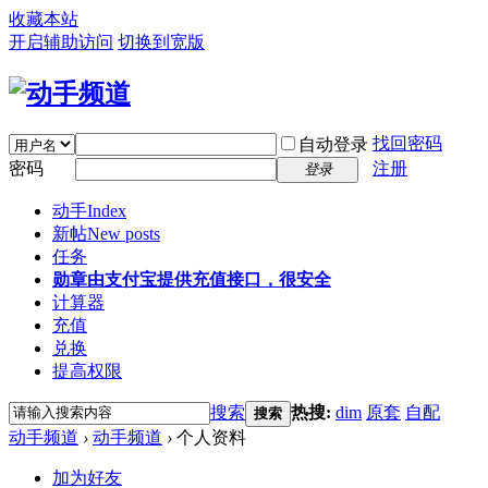
收藏本站
开启辅助访问
切换到宽版
找回密码
自动登录
密码
注册
登录
动手
Index
新帖
New posts
任务
勋章
由支付宝提供充值接口，很安全
计算器
充值
兑换
提高权限
搜索
热搜:
dim
原套
自配
搜索
动手频道
›
动手频道
›
个人资料
加为好友