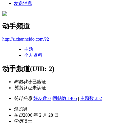
发送消息
动手频道
http://z.channeldo.com/?2
主题
个人资料
动手频道
(UID: 2)
邮箱状态
已验证
视频认证
未认证
统计信息
好友数 0
|
回帖数 1465
|
主题数 352
性别
男
生日
2006 年 2 月 28 日
学历
博士