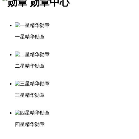
勋章中心
一星精华勋章
二星精华勋章
三星精华勋章
四星精华勋章