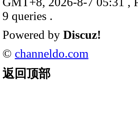
GMT+8, 2026-8-7 05:31
, 
9 queries .
Powered by
Discuz!
©
channeldo.com
返回顶部