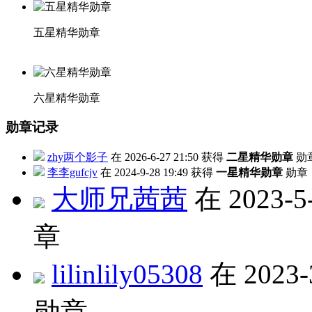
五星精华勋章
六星精华勋章
勋章记录
zhy两个影子
在 2026-6-27 21:50 获得
二星精华勋章
勋
李李gufcjv
在 2024-9-28 19:49 获得
一星精华勋章
勋章
大师兄茜茜
在 2023-5
章
lilinlily05308
在 2023-
勋章