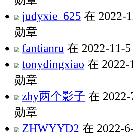
judyxie_625
在 2022-1
勋章
fantianru
在 2022-11-
tonydingxiao
在 2022-
勋章
zhy两个影子
在 2022-
勋章
ZHWYYD2
在 2022-6