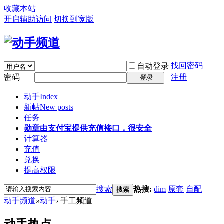
收藏本站
开启辅助访问
切换到宽版
找回密码
自动登录
密码
注册
登录
动手
Index
新帖
New posts
任务
勋章
由支付宝提供充值接口，很安全
计算器
充值
兑换
提高权限
搜索
热搜:
dim
原套
自配
搜索
动手频道
»
动手
›
手工频道