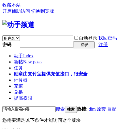
收藏本站
开启辅助访问
切换到宽版
找回密码
自动登录
密码
注册
登录
动手
Index
新帖
New posts
任务
勋章
由支付宝提供充值接口，很安全
计算器
充值
兑换
提高权限
搜索
热搜:
dim
原套
自配
搜索
您需要满足以下条件才能访问这个版块