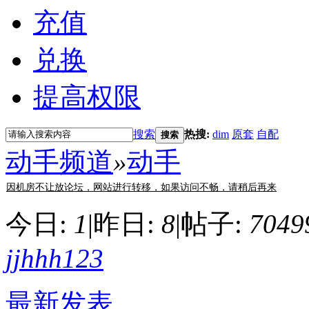
充值
兑换
提高权限
搜索
热搜:
dim
原套
自配
搜索
动手频道
»
动手
因机房不让放论坛，网站进行转移，如果访问不畅，请稍后再来
今日:
1
|
昨日:
8
|
帖子:
7049
jjhhh123
最新发表