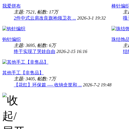
我爱拼布
棒针编
主题: 7521
,
帖数:
17万
主题
2件中式云肩改良旗袍领卫衣 ...
2026-3-1 19:32
嘎
钩针编织
珠结饰
主题: 3695
,
帖数:
6万
主题
终于实现了哭娃自由
2026-2-15 16:16
结
其他手工【非售品】
主题: 3405
,
帖数:
7万
【花红】环保篇 ---- 收纳盒筐和 ...
2026-7-2 19:48