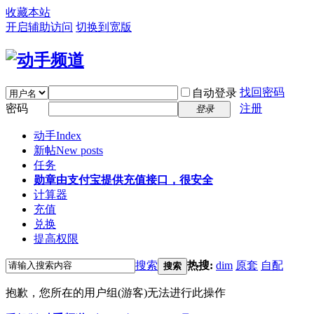
收藏本站
开启辅助访问
切换到宽版
找回密码
自动登录
密码
注册
登录
动手
Index
新帖
New posts
任务
勋章
由支付宝提供充值接口，很安全
计算器
充值
兑换
提高权限
搜索
热搜:
dim
原套
自配
搜索
抱歉，您所在的用户组(游客)无法进行此操作