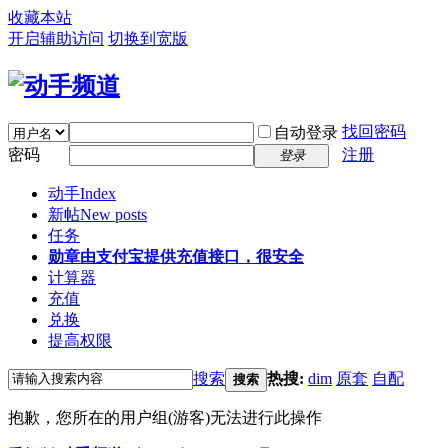
收藏本站
开启辅助访问
切换到宽版
找回密码
自动登录
密码
注册
登录
动手
Index
新帖
New posts
任务
勋章
由支付宝提供充值接口，很安全
计算器
充值
兑换
提高权限
搜索
热搜:
dim
原套
自配
搜索
抱歉，您所在的用户组(游客)无法进行此操作