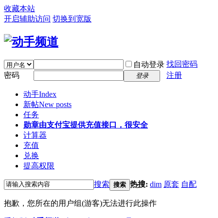
收藏本站
开启辅助访问
切换到宽版
找回密码
自动登录
密码
注册
登录
动手
Index
新帖
New posts
任务
勋章
由支付宝提供充值接口，很安全
计算器
充值
兑换
提高权限
搜索
热搜:
dim
原套
自配
搜索
抱歉，您所在的用户组(游客)无法进行此操作