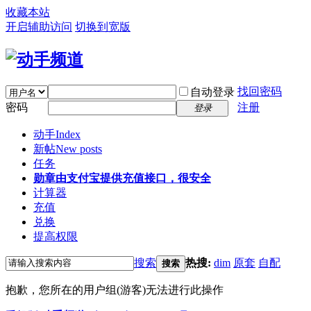
收藏本站
开启辅助访问
切换到宽版
找回密码
自动登录
密码
注册
登录
动手
Index
新帖
New posts
任务
勋章
由支付宝提供充值接口，很安全
计算器
充值
兑换
提高权限
搜索
热搜:
dim
原套
自配
搜索
抱歉，您所在的用户组(游客)无法进行此操作