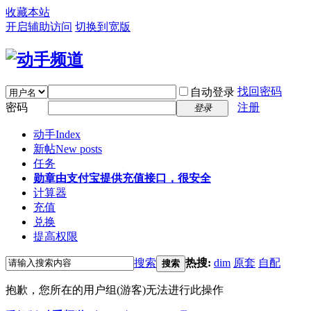
收藏本站
开启辅助访问
切换到宽版
找回密码
自动登录
密码
注册
登录
动手
Index
新帖
New posts
任务
勋章
由支付宝提供充值接口，很安全
计算器
充值
兑换
提高权限
搜索
热搜:
dim
原套
自配
搜索
抱歉，您所在的用户组(游客)无法进行此操作