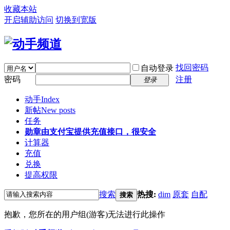
收藏本站
开启辅助访问
切换到宽版
找回密码
自动登录
密码
注册
登录
动手
Index
新帖
New posts
任务
勋章
由支付宝提供充值接口，很安全
计算器
充值
兑换
提高权限
搜索
热搜:
dim
原套
自配
搜索
抱歉，您所在的用户组(游客)无法进行此操作