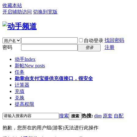
收藏本站
开启辅助访问
切换到宽版
找回密码
自动登录
密码
注册
登录
动手
Index
新帖
New posts
任务
勋章
由支付宝提供充值接口，很安全
计算器
充值
兑换
提高权限
搜索
热搜:
dim
原套
自配
搜索
抱歉，您所在的用户组(游客)无法进行此操作