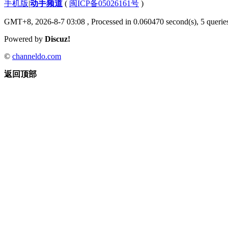
手机版
|
动手频道
(
闽ICP备05026161号
)
GMT+8, 2026-8-7 03:08
, Processed in 0.060470 second(s), 5 queries
Powered by
Discuz!
©
channeldo.com
返回顶部