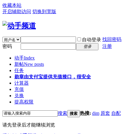
收藏本站
开启辅助访问
切换到宽版
找回密码
自动登录
密码
注册
登录
动手
Index
新帖
New posts
任务
勋章
由支付宝提供充值接口，很安全
计算器
充值
兑换
提高权限
搜索
热搜:
dim
原套
自配
搜索
请先登录后才能继续浏览