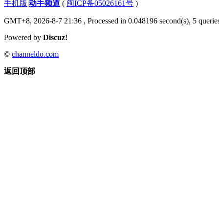
手机版
|
动手频道
(
闽ICP备05026161号
)
GMT+8, 2026-8-7 21:36
, Processed in 0.048196 second(s), 5 queries
Powered by
Discuz!
©
channeldo.com
返回顶部