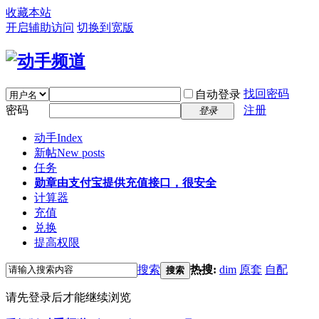
收藏本站
开启辅助访问
切换到宽版
找回密码
自动登录
密码
注册
登录
动手
Index
新帖
New posts
任务
勋章
由支付宝提供充值接口，很安全
计算器
充值
兑换
提高权限
搜索
热搜:
dim
原套
自配
搜索
请先登录后才能继续浏览