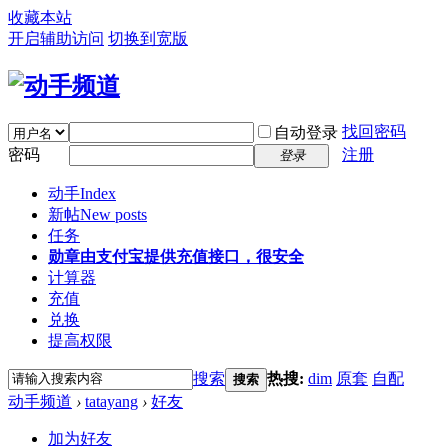
收藏本站
开启辅助访问
切换到宽版
找回密码
自动登录
密码
注册
登录
动手
Index
新帖
New posts
任务
勋章
由支付宝提供充值接口，很安全
计算器
充值
兑换
提高权限
搜索
热搜:
dim
原套
自配
搜索
动手频道
›
tatayang
›
好友
加为好友