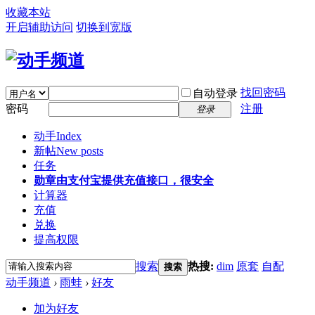
收藏本站
开启辅助访问
切换到宽版
找回密码
自动登录
密码
注册
登录
动手
Index
新帖
New posts
任务
勋章
由支付宝提供充值接口，很安全
计算器
充值
兑换
提高权限
搜索
热搜:
dim
原套
自配
搜索
动手频道
›
雨蛙
›
好友
加为好友