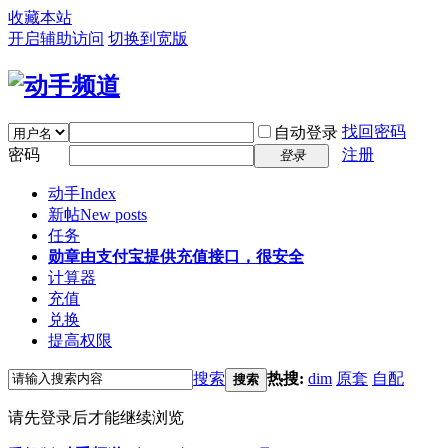
收藏本站
开启辅助访问
切换到宽版
找回密码
自动登录
密码
注册
登录
动手
Index
新帖
New posts
任务
勋章
由支付宝提供充值接口，很安全
计算器
充值
兑换
提高权限
搜索
热搜:
dim
原套
自配
搜索
请先登录后才能继续浏览