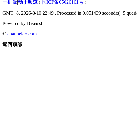
手机版
|
动手频道
(
闽ICP备05026161号
)
GMT+8, 2026-8-10 22:49
, Processed in 0.051439 second(s), 5 querie
Powered by
Discuz!
©
channeldo.com
返回顶部