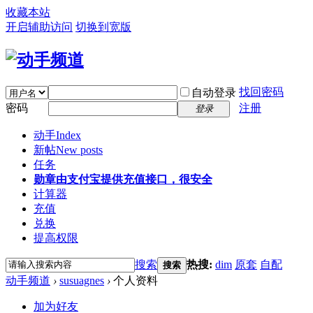
收藏本站
开启辅助访问
切换到宽版
找回密码
自动登录
密码
注册
登录
动手
Index
新帖
New posts
任务
勋章
由支付宝提供充值接口，很安全
计算器
充值
兑换
提高权限
搜索
热搜:
dim
原套
自配
搜索
动手频道
›
susuagnes
›
个人资料
加为好友