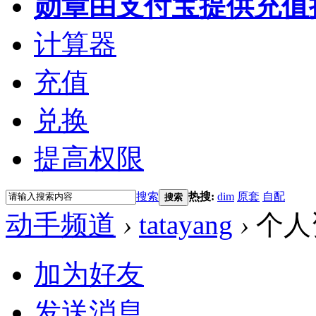
勋章
由支付宝提供充值
计算器
充值
兑换
提高权限
搜索
热搜:
dim
原套
自配
搜索
动手频道
›
tatayang
›
个人
加为好友
发送消息