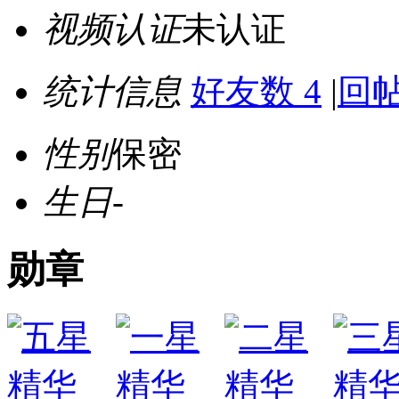
视频认证
未认证
统计信息
好友数 4
|
回帖
性别
保密
生日
-
勋章